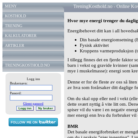
MENY
TreningKosthold.no - Online Ko
KOSTHOLD
Hvor mye energi trenger du dagli
TRENING
Energibehovet ditt kan i all hoveds
KALKULATORER
Din basale energiomsetning 
Fysisk aktivitet
ARTIKLER
Kroppens varmeproduksjon (
I tillegg finnes det en fjerde faktor
barn i vekst og gravide kvinner (sam
TRENINGKOSTHOLD.NO
mye i muskelmasse): energi som krev
Logg inn
Denne er for de fleste av oss så lit
Brukernavn:
av hva som forårsaker ditt daglige f
Passord:
Om du skal opp eller ned i vekt (elle
dette svært nyttig å vite litt om. D
Glemt passord
spiser vil du være i en negativ ener
mer energi enn hva du forbruker vil 
BMR
Det basale energiforbruket er mengd
om du i praksis "gjør ingenting". Lig