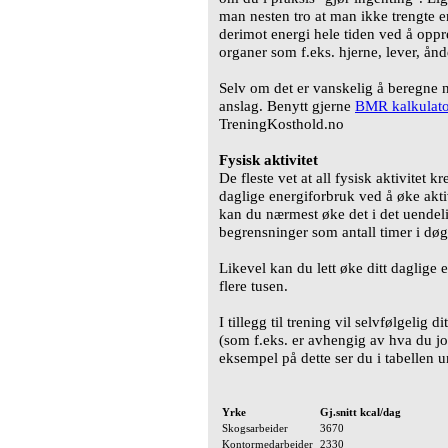
man nesten tro at man ikke trengte en
derimot energi hele tiden ved å oppr
organer som f.eks. hjerne, lever, ån
Selv om det er vanskelig å beregne n
anslag. Benytt gjerne
BMR kalkulat
TreningKosthold.no
Fysisk aktivitet
De fleste vet at all fysisk aktivitet kr
daglige energiforbruk ved å øke aktiv
kan du nærmest øke det i det uendeli
begrensninger som antall timer i døg
Likevel kan du lett øke ditt daglige e
flere tusen.
I tillegg til trening vil selvfølgelig
(som f.eks. er avhengig av hva du j
eksempel på dette ser du i tabellen u
Yrke
Gj.snitt kcal/dag
Skogsarbeider
3670
Kontormedarbeider
2330