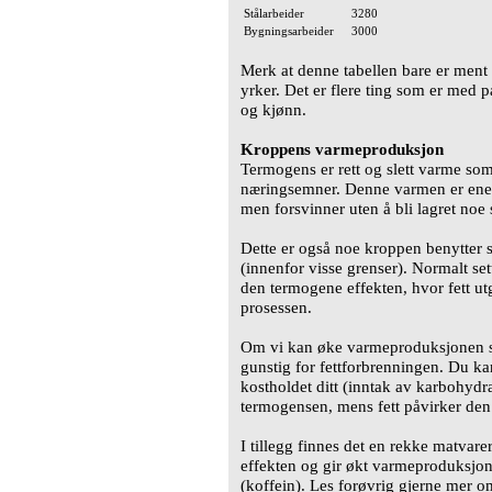
Stålarbeider
3280
Bygningsarbeider
3000
Merk at denne tabellen bare er ment f
yrker. Det er flere ting som er med p
og kjønn.
Kroppens varmeproduksjon
Termogens er rett og slett varme som
næringsemner. Denne varmen er ener
men forsvinner uten å bli lagret noe st
Dette er også noe kroppen benytter s
(innenfor visse grenser). Normalt se
den termogene effekten, hvor fett ut
prosessen.
Om vi kan øke varmeproduksjonen se
gunstig for fettforbrenningen. Du ka
kostholdet ditt (inntak av karbohydra
termogensen, mens fett påvirker den i
I tillegg finnes det en rekke matvar
effekten og gir økt varmeproduksjon
(koffein). Les forøvrig gjerne mer 